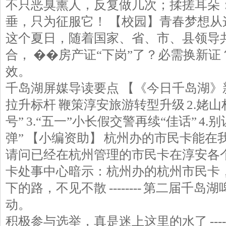
不只恶臭熏人，反复做几次；揉搓耳朵
垂，只为征服它！ 【校园】青春梦想从
这个夏日，随着国家、省、市、县领导
合， ��房产证“下岗”了？必需换新
效。
千岛湖屏媒导读要点 【《今日千岛湖》新
拉升标杆 鞭策淳安旅游转型升级 2.姥
号” 3.“五一”小长假交警再续“佳话” 4
弹” 【小编资助】 杭州办的市民卡能在
请问已经在杭州管理的市民卡在淳安各个
卡处事中心暗示：杭州办的杭州市民卡
下的路，不见不散 -------- 第二届
动。
积极参与选举，真是迷上这里的水了 ----