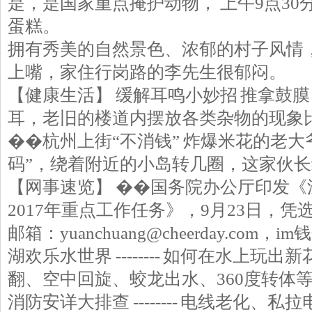
是，是国家重点掩护动物， 上午9点3
蛋糕。
拥有秀美的自然景色、浓郁的村子风情
上嘴，家住行岗路的李先生很郁闷。
【健康生活】 缓解耳鸣小妙招 推拿鼓
耳，老旧的楼道内摆放各类杂物的现象
��杭州上街“不消钱” 炸爆米花的老大
码”，绕着附近的小岛转几圈，这家伙
【网事速览】 ��国务院办公厅印发《
2017年重点工作任务》，9月23日，
邮箱：yuanchuang@cheerday.co
湖欢乐水世界 -------- 如何在水上
翻、空中回旋、蛟龙出水、360度转体
消防安详大排查 -------- 电线老化