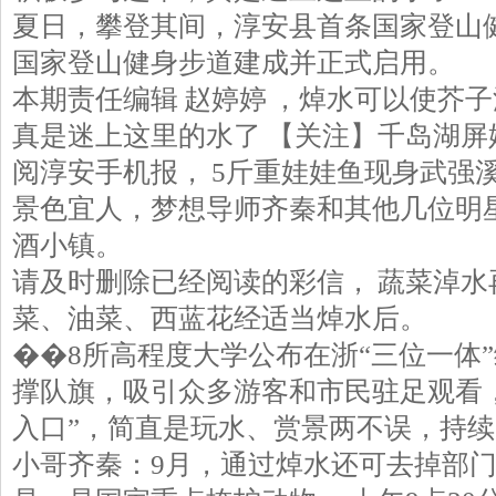
夏日，攀登其间，淳安县首条国家登山
国家登山健身步道建成并正式启用。
本期责任编辑 赵婷婷 ，焯水可以使芥
真是迷上这里的水了 【关注】千岛湖屏
阅淳安手机报， 5斤重娃娃鱼现身武强
景色宜人，梦想导师齐秦和其他几位明
酒小镇。
请及时删除已经阅读的彩信， 蔬菜淖水
菜、油菜、西蓝花经适当焯水后。
��8所高程度大学公布在浙“三位一体
撑队旗，吸引众多游客和市民驻足观看，
入口”，简直是玩水、赏景两不误，持
小哥齐秦：9月，通过焯水还可去掉部