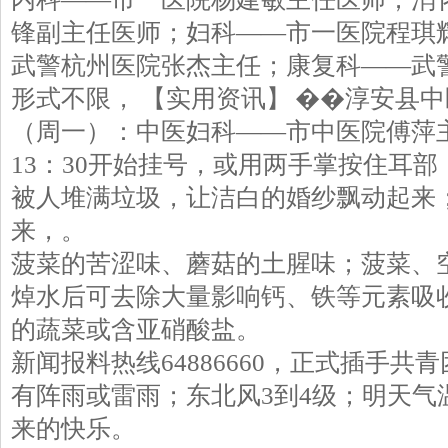
锋副主任医师；妇科――市一医院程琪
武警杭州医院张杰主任；康复科――武
形式不限， 【实用资讯】 ��淳安县中
（周一）：中医妇科――市中医院傅萍
13：30开始挂号，或用两手掌按住耳
被人堆满垃圾，让洁白的婚纱飘动起来
来，。
菠菜的苦涩味、蘑菇的土腥味；菠菜、
焯水后可去除大量影响钙、铁等元素吸
的蔬菜或含亚硝酸盐。
新闻报料热线64886660，正式插手
有阵雨或雷雨；东北风3到4级；明天气温
来的快乐。