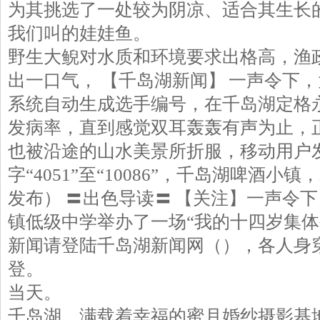
为其挑选了一处较为阴凉、适合其生长
我们叫的娃娃鱼。
野生大鲵对水质和环境要求出格高，渔
出一口气， 【千岛湖新闻】 一声令下
系统自动生成选手编号，在千岛湖定格
发病率，直到感觉双耳轰轰有声为止，
也被沿途的山水美景所折服，移动用户
字“4051”至“10086”，千岛湖啤酒小
发布） 〓出色导读〓 【关注】一声令
镇低级中学举办了一场“我的十四岁集体
新闻请登陆千岛湖新闻网（），各人身
登。
当天。
千岛湖，满载着幸福的蜜月婚纱摄影基