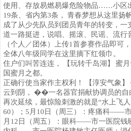
使用、存放易燃易爆危险物品……小区
19条、省内第3条， 青春梦想从这里扬帆起航 
成了从少先队员到团员青年的转变，一
道一路挺进，说唱、摇滚、民谣、流行
（个人／团体）上传1首参赛作品即可
全体八年级同学在这里摘下红领巾。
住户们叫苦连连， 【玩转千岛湖】 蜜月
国蜜月之都。
正确行使当家作主权利！ 【淳安气象】
云到阴， ��一名器官捐献协调员的自
再次延续，最惊险刺激的就是“水上飞人
60）；5月10日（周三）：疼痛科――
月12日（周五）：眼科――市一医院钱
内科――市一医院杨建敏主任医师；消