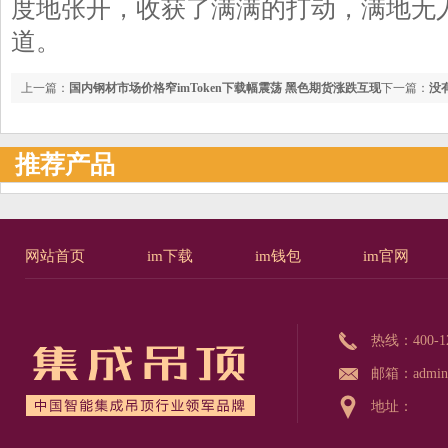
度地张开，收获了满满的打动，满地无
道。
上一篇：
国内钢材市场价格窄imToken下载幅震荡 黑色期货涨跌互现
下一篇：
没
推荐产品
网站首页
im下载
im钱包
im官网
热线：
400-1
邮箱：admin@
地址：