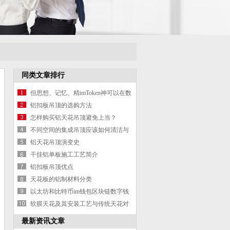
同类文章排行
但思想、记忆、精imToken神可以在数
字世界流传
铝扣板吊顶的选购方法
怎样购买铝天花吊顶避免上当？
不同空间的集成吊顶应该如何清洁与
保养？
铝天花吊顶演变史
干挂铝单板施工工艺简介
铝扣板吊顶优点
天花板的铝制材料分类
以太坊和比特币im钱包区块链数字钱
包
软膜天花及其安装工艺与传统天花对
比
最新资讯文章