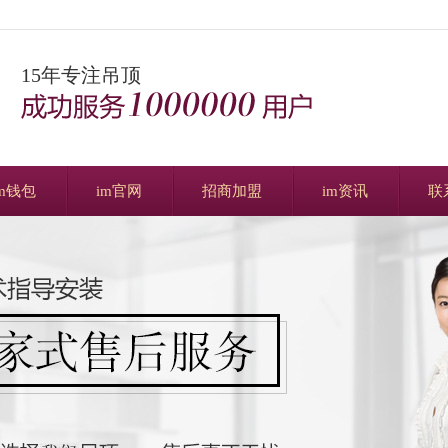
15年专注吊顶
im钱包
im官网
招商加盟
im资讯
联