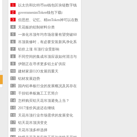
以太坊和比特币im钱包区块链数字钱
包
governmenimToken钱包下载t
procurement
但思想、记忆、精imToken神可以在数
字世界流传
天花板的铝制材料分类
一体化吊顶年均市场容量有望突破60
亿元
吊顶装修时，有必要安装新风净化系
统吗？
铝价上涨 吊顶行业受影响
不同空间的集成吊顶应该如何清洁与
保养？
伊朗正在寻求更多铝土矿供应
建材家居O2O发展四重天
铝材发展趋势
国内铝单板行业的发展概况及其存在
的问题
干挂铝单板施工工艺简介
怎样购买铝天花吊顶避免上当？
2017涨价风波还在继续
天花吊顶行业市场需求的发展变化
铝天花吊顶演变史
天花吊顶多样选择