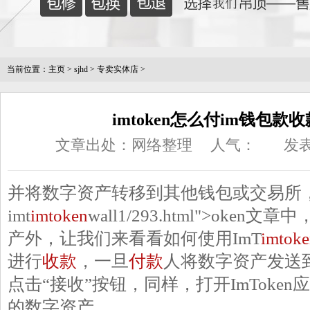
当前位置：
主页
>
sjhd
>
专卖实体店
>
imtoken怎么付im钱包款收款
文章出处：网络整理
人气：
发表
并将数字资产转移到其他钱包或交易所
imt
imtoken
wall1/293.html">ok
产外，让我们来看看如何使用ImT
imtok
进行
收款
，一旦
付款
人将数字资产发送
点击“接收”按钮，同样，打开ImToke
的数字资产。